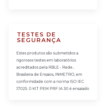
Entrada de unidade autônoma;
Entrada de compartimentos
específicos de edificações;
TESTES DE
Rotas de saída;
SEGURANÇA
Salas acima de 50 pessoas;
Estes produtos são submetidos a
Saída de emergência.
rigorosos testes em laboratórios
acreditados pela RBLE - Rede
Brasileira de Ensaios, INMETRO, em
conformidade com a norma ISO IEC
17025. 0 KIT PEM PRF IA 30 é ensaiado
no instituto de Pesquisas Tecnológicas
de São Paulo - IPT/SP.