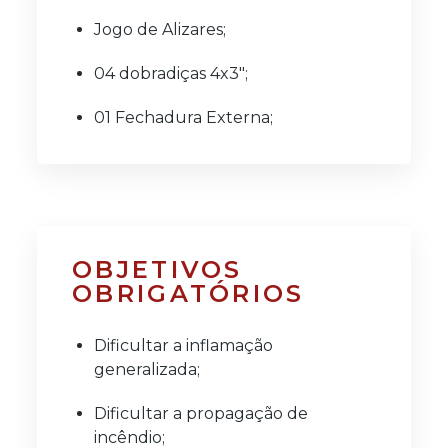
Jogo de Alizares;
04 dobradiças 4x3";
01 Fechadura Externa;
Borracha Amortecedora Resistente
ao fogo;
Placas metálicas identificadoras -
ABNT;
OBJETIVOS
OBRIGATÓRIOS
Fita Intumescente - Vedante
contra fogo;
Dificultar a inflamação
Vedaporta de Embutir - Resistente
generalizada;
ao fogo.
Dificultar a propagação de
incêndio;